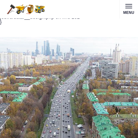
Notice
: Undefined variable: allnews in
/var/www/abc_job_ru_usr82/data/www/abc-
MENU
job.ru/data/__design.php
on line
182
}